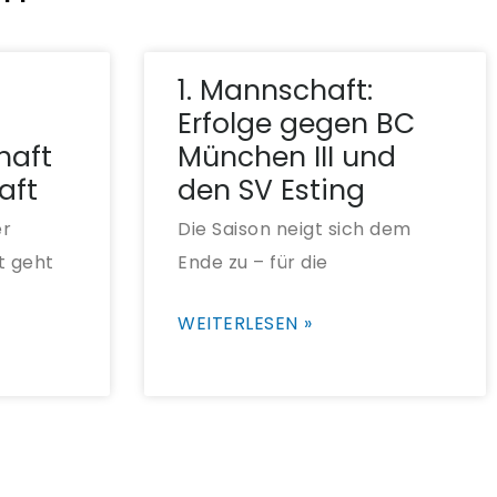
1. Mannschaft:
Erfolge gegen BC
haft
München III und
aft
den SV Esting
er
Die Saison neigt sich dem
t geht
Ende zu – für die
WEITERLESEN »