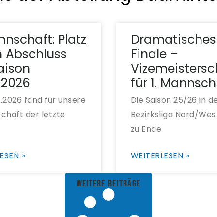
nnschaft: Platz
Dramatisches
 Abschluss
Finale –
aison
Vizemeistersc
/2026
für 1. Mannsch
.2026 fand für unsere
Die Saison 25/26 in d
chaft der letzte
Bezirksliga Nord/Wes
zu Ende.
ESEN »
WEITERLESEN »
weitere Beiträge