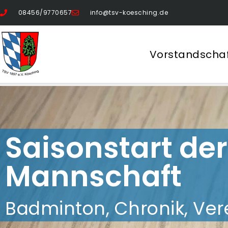
08456/9770657
info@tsv-koesching.de
Vorstandscha
Saisonstart der 
Mannschaft
Badminton
,
Chronik
,
Ver