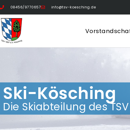
08456/9770657
info@tsv-koesching.de
Vorstandscha
Ski-Kösching
Die Skiabteilung des TS