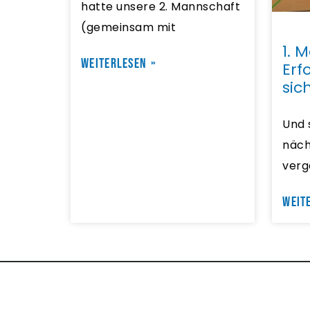
hatte unsere 2. Mannschaft
(gemeinsam mit
1. 
WEITERLESEN »
Erf
sic
Und 
näch
ver
WEIT