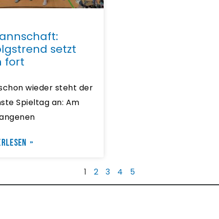
Mannschaft:
olgstrend setzt
h fort
schon wieder steht der
ste Spieltag an: Am
gangenen
ERLESEN »
1
2
3
4
5