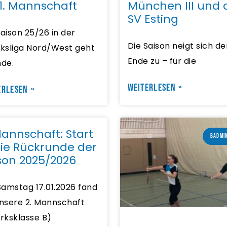
 1. Mannschaft
München III und 
SV Esting
Saison 25/26 in der
Die Saison neigt sich d
rksliga Nord/West geht
Ende zu – für die
nde.
WEITERLESEN »
ERLESEN »
Mannschaft: Start
BADMI
die Rückrunde der
son 2025/2026
amstag 17.01.2026 fand
unsere 2. Mannschaft
irksklasse B)