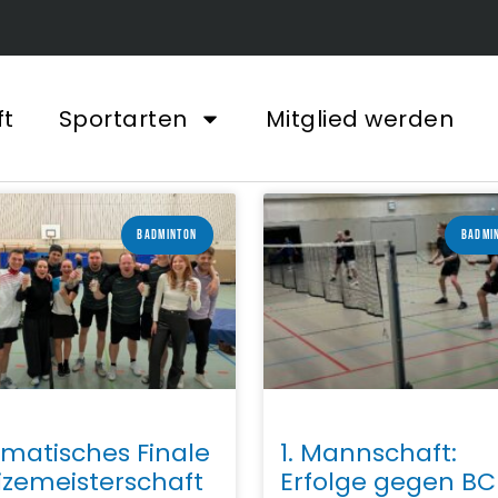
ft
Sportarten
Mitglied werden
BADMINTON
BADMI
matisches Finale
1. Mannschaft:
izemeisterschaft
Erfolge gegen BC