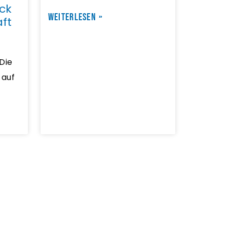
ck
WEITERLESEN »
ft
 Die
 auf