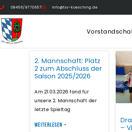
08456/9770657
info@tsv-koesching.de
Vorstandscha
2. Mannschaft: Platz
2 zum Abschluss der
Saison 2025/2026
Am 21.03.2026 fand für
unsere 2. Mannschaft der
letzte Spieltag
Dra
WEITERLESEN »
– V