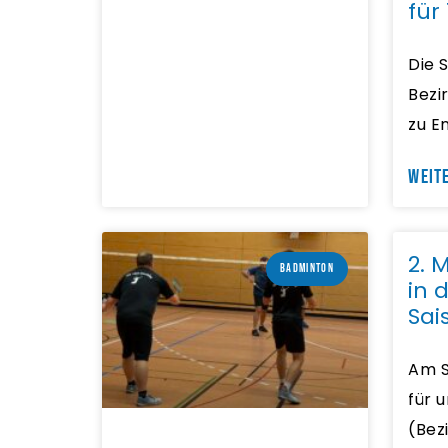
für
Die 
Bezi
zu E
WEIT
2. 
BADMINTON
in 
Sai
Am S
für 
(Bez