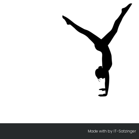
Made with
by
IT-Satzinger