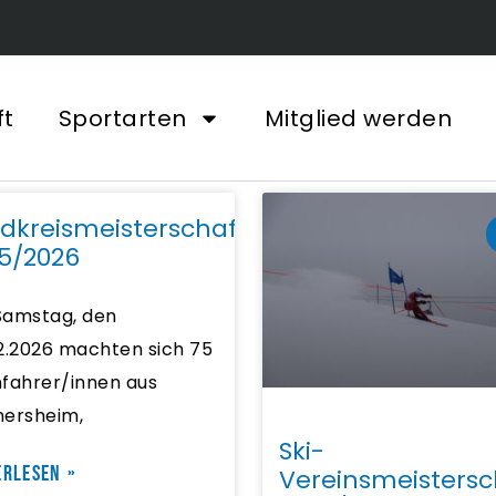
ft
Sportarten
Mitglied werden
dkreismeisterschaft
5/2026
amstag, den
2.2026 machten sich 75
fahrer/innen aus
ersheim,
Ski-
ERLESEN »
Vereinsmeistersc