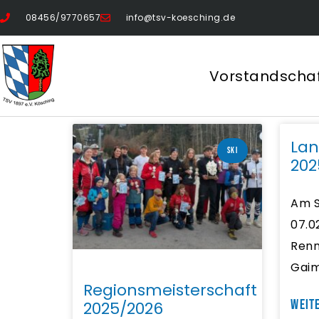
08456/9770657
info@tsv-koesching.de
Vorstandscha
Lan
SKI
202
Am S
07.0
Renn
Gaim
Regionsmeisterschaft
WEIT
2025/2026