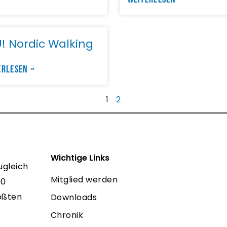
! Nordic Walking
ERLESEN »
1
2
Wichtige Links
ugleich
Mitglied werden
00
rößten
Downloads
Chronik