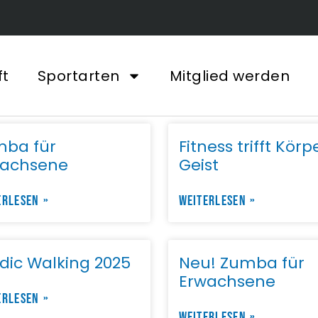
ft
Sportarten
Mitglied werden
ba für
Fitness trifft Körp
wachsene
Geist
ERLESEN »
WEITERLESEN »
dic Walking 2025
Neu! Zumba für
Erwachsene
ERLESEN »
WEITERLESEN »