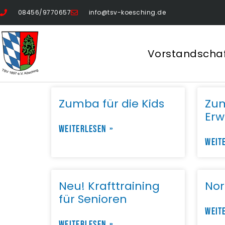
08456/9770657
info@tsv-koesching.de
Vorstandscha
Zumba für die Kids
Zum
Er
WEITERLESEN »
WEIT
Neu! Krafttraining
Nor
für Senioren
WEIT
WEITERLESEN »